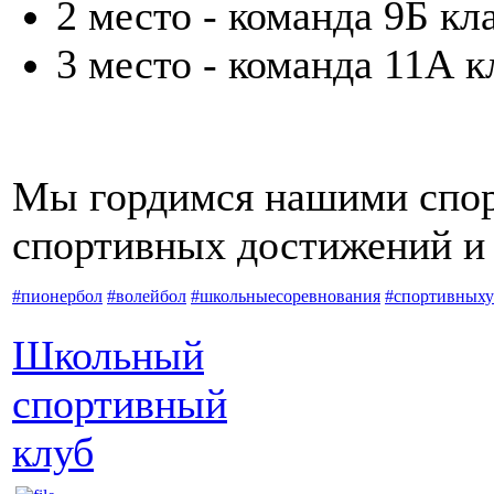
2 место - команда 9Б кл
3 место - команда 11А к
Мы гордимся нашими спор
спортивных достижений и 
#пионербол
#волейбол
#школьныесоревнования
#спортивныху
Школьный
спортивный
клуб