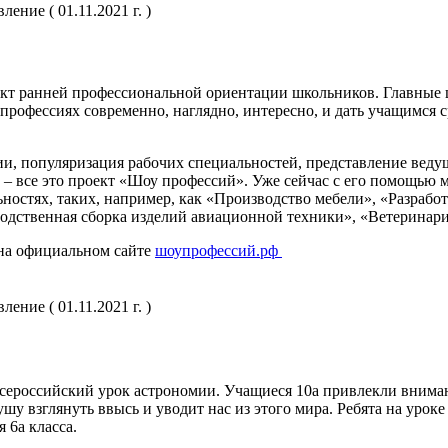
ение ( 01.11.2021 г. )
т ранней профессиональной ориентации школьников. Главные цел
рофессиях современно, наглядно, интересно, и дать учащимся с
, популяризация рабочих специальностей, представление веду
– все это проект «Шоу профессий». Уже сейчас с его помощью 
ностях, таких, например, как «Производство мебели», «Разраб
одственная сборка изделий авиационной техники», «Ветеринар
 на официальном сайте
шоупрофессий.рф
ение ( 01.11.2021 г. )
ероссийский урок астрономии. Учащиеся 10а привлекли внимани
у взглянуть ввысь и уводит нас из этого мира. Ребята на уроке
 6а класса.