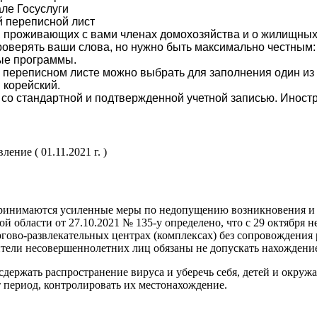
але Госуслуги
 переписной лист
, проживающих с вами членах домохозяйства и о жилищных
роверять ваши слова, но нужно быть максимально честным: 
ные программы.
 переписном листе можно выбрать для заполнения один из 1
и корейский.
 со стандартной и подтвержденной учетной записью. Инос
ение ( 01.11.2021 г. )
принимаются усиленные меры по недопущению возникновения и 
й области от 27.10.2021 № 135-у определено, что с 29 октября 
оргово-развлекательных центрах (комплексах) без сопровождения
тели несовершеннолетних лиц обязаны не допускать нахождени
держать распространение вируса и уберечь себя, детей и окружа
т период, контролировать их местонахождение.