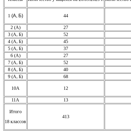
1
(А, Б)
44
2 (А)
27
3 (А, Б)
52
4 (А, Б)
45
5 (А, Б)
37
6 (А)
27
7 (А, Б)
52
8 (А, Б)
40
9 (А, Б)
68
10А
12
11А
13
Итого
413
18 классов