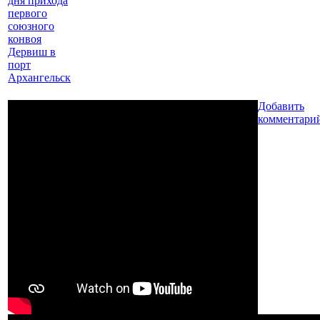
дня прихода
первого
союзного
конвоя
Дервиш в
порт
Архангельск
Добавить
комментари